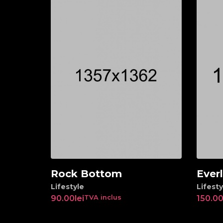
Rock Bottom
Ever
Add to cart
Ad
Lifestyle
Lifesty
90.00
lei
TVA inclus
150.0