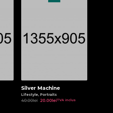
Silver Machine
Add to cart
Lifestyle
,
Portraits
40.00
lei
20.00
lei
TVA inclus